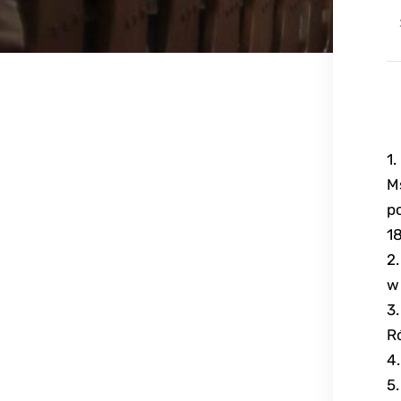
1
M
p
1
2
w
3
R
4.
5